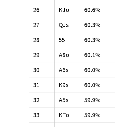
26
KJo
60.6%
27
QJs
60.3%
28
55
60.3%
29
A8o
60.1%
30
A6s
60.0%
31
K9s
60.0%
32
A5s
59.9%
33
KTo
59.9%