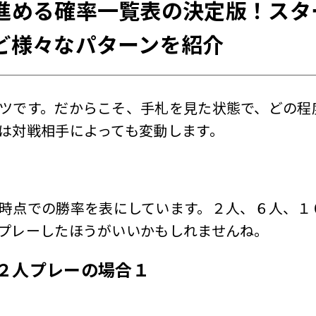
進める確率一覧表の決定版！スタ
ど様々なパターンを紹介
ツです。だからこそ、手札を見た状態で、どの程
は対戦相手によっても変動します。
時点での勝率を表にしています。２人、６人、１
プレーしたほうがいいかもしれませんね。
２人プレーの場合１