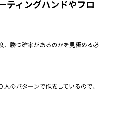
ーティングハンドやフロ
度、勝つ確率があるのかを見極める必
０人のパターンで作成しているので、