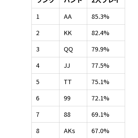
1
AA
85.3%
2
KK
82.4%
3
QQ
79.9%
4
JJ
77.5%
5
TT
75.1%
6
99
72.1%
7
88
69.1%
8
AKs
67.0%