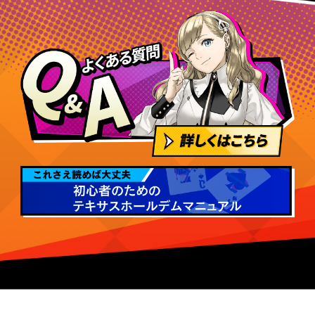
22位
メロペネム
30,853,405
23位
ココモモ
30,822,500
24位
boze
30,138,300
25位
Hop
28,249,600
☆れぶーる
26位
27,886,850
★
27位
GALAXY
27,533,400
ドンクだわ
28位
26,504,100
さ