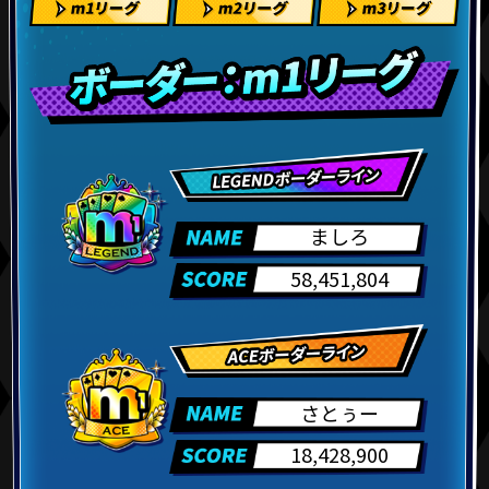
9位
ほーめい
60,720,400
10位
ましろ
58,451,804
11位
Rebecca
57,711,410
ましろ
12位
shu
53,161,950
58,451,804
タノレタノ
13位
51,859,605
レ
さとぅー
14位
ガル
47,365,410
18,428,900
ＪＯＫＥＲ
15位
45,510,995