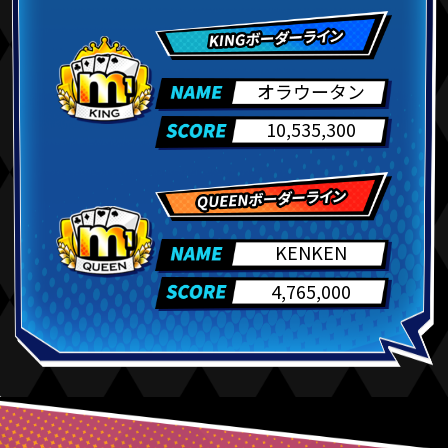
ももち
誰もいなく
16位
41,229,040
なった
オラウータン
10,535,300
17位
アムール
36,916,500
18位
サスケ
36,849,268
KENKEN
19位
tomoru
33,630,400
4,765,000
20位
さこん
33,460,470
21位
フジちゃん
31,698,700