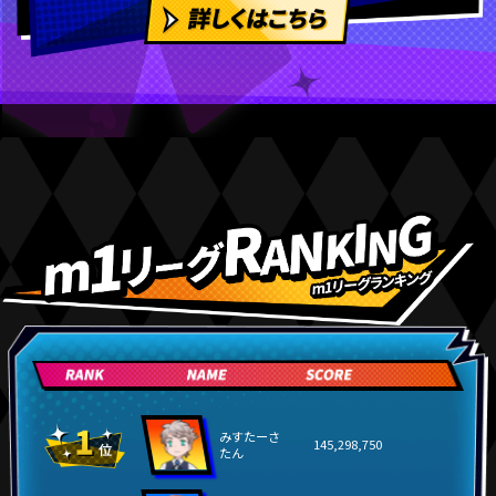
みすたーさ
145,298,750
たん