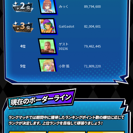
みっく
89,794,600
GalGadot
82,004,601
ゲスト
4位
79,462,445
30136
5位
小針 狐
71,809,220
6位
douraku
69,435,247
7位
アルパカ
67,760,650
8位
shu-1
61,492,526