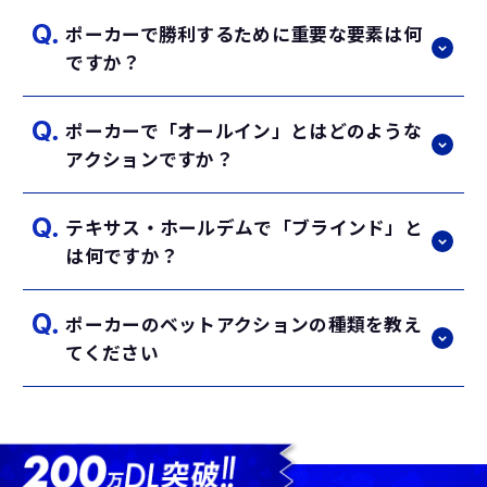
2枚のハンド（手札）が配られます。その
ポーカーで勝利するために重要な要素は何
後、5枚のコミュニティカードが公開されま
ポーカーの役は強い順に以下の通りです。
ですか？
す（最初に3枚のフロップ、その後1枚ずつの
ロイヤルフラッシュ
ターンとリバー）。プレイヤーは各ラウンド
ストレートフラッシュ
でベットやフォールドなどのアクションを行
ポーカーで「オールイン」とはどのような
フォーカード（フォー・オブ・ア・カインド
ポーカーで勝つためには、確率を考慮して自
い、最終的に最強の役を持つプレイヤーが勝
アクションですか？
／クアッズ）
分の手札の強さを判断することと、心理戦で
者となります。
フルハウス
相手を読み取ることが重要です。相手のベッ
フラッシュ
テキサス・ホールデムで「ブラインド」と
｢テキサスホールデムとは？｣の記事を
トパターンや行動を観察し、自分の戦略を柔
「オールイン」とは、自分の手持ちのチップ
ストレート
は何ですか？
読む
軟に調整することで勝利に近づけます。
をすべてベットすることです。手持ちのチッ
スリーカード（スリー・オブ・ア・カインド
｢マナー｣の記事を読む
プが不足して他のプレイヤーと同額をベット
／トリップス／セット）
｢ポジション｣の記事を読む
ポーカーのベットアクションの種類を教え
できない場合でも、オールインを宣言するこ
ツーペア
「ブラインド」とは、ゲーム開始時に強制的
｢スターティングハンド｣の記事を読む
てください
とでゲームを続行できます。
ワンペア
にベットされるチップのことです。スモール
ハイカード
ブラインドとビッグブラインドの2種類があ
｢オールイン｣の記事を読む
り、ディーラーボタンの左隣から順に配置さ
ポーカーのベットアクションは以下の通りで
｢ポーカーの役の強さ｣の記事を読む
れます。スモールブラインドは最低ベット額
す。 コール：前のプレイヤーと同じ額のチッ
の半分、ビッグブラインドは最低ベット額全