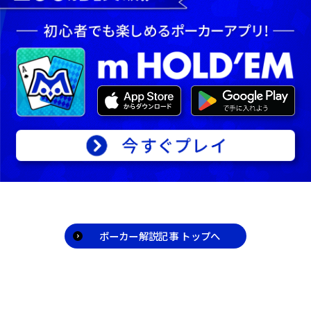
プをベットすること。 レイズ：前のプレイヤ
額を強制的にベットします。
ーのベット額にさらに上乗せしてベットする
こと。 フォールド：勝負を降りて、このゲ
｢ブラインド｣の記事を読む
ームから離脱すること。 チェック：ベット
せずに順番をパスすること。自分より前のプ
レイヤーが誰もベットしていない場合にのみ
可能です。
｢ベット｣の記事を読む
ポーカー解説記事 トップへ