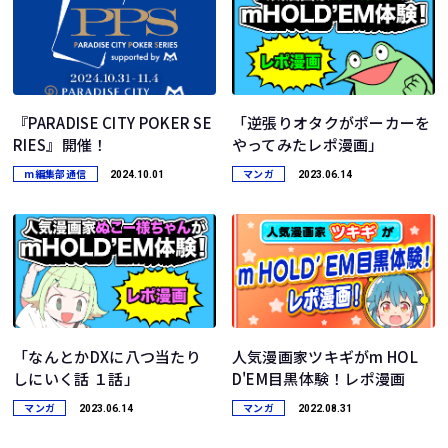
『PARADISE CITY POKER SE
「逆張りオタクがポーカーを
RIES』開催！
やってみたレポ漫画」
m編集部通信
マンガ
2024.10.01
2023.06.14
「なんとかDXに八つ当たり
人気漫画家ツキギがm HOL
しにいく話 １話」
D'EM目黒体験！レポ漫画
マンガ
マンガ
2023.06.14
2022.08.31