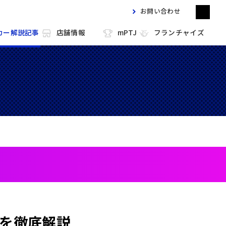
お問い合わせ
カー解説記事
店舗情報
mPTJ
フランチャイズ
m HOLD'EM 目黒
m HOLD'EM 馬車道
m HOLD'EM 西宮
m HOLD'EM 中洲
を徹底解説