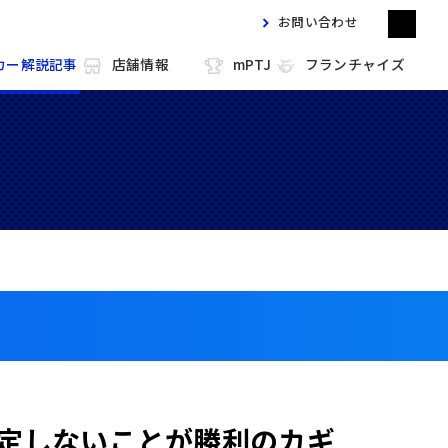
お問い合わせ
カー解説記事
店舗情報
mPTJ
フランチャイズ
m HOLD'EM 目黒
m HOLD'EM 馬車道
m HOLD'EM 西宮
m HOLD'EM 中洲
定しないことが勝利のカギ