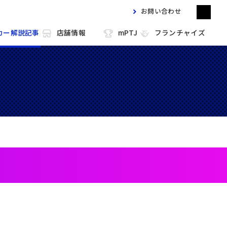
お問い合わせ
カー解説記事
店舗情報
mPTJ
フランチャイズ
m HOLD'EM 目黒
m HOLD'EM 馬車道
m HOLD'EM 西宮
m HOLD'EM 中洲