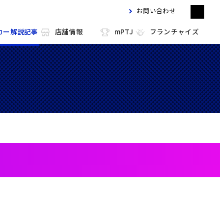
お問い合わせ
カー解説記事
店舗情報
mPTJ
フランチャイズ
m HOLD'EM 目黒
m HOLD'EM 馬車道
m HOLD'EM 西宮
m HOLD'EM 中洲