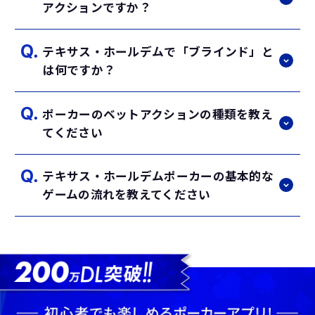
ポーカーで勝つためには、確率を考慮して自
アクションですか？
／クアッズ）
分の手札の強さを判断することと、心理戦で
フルハウス
相手を読み取ることが重要です。相手のベッ
フラッシュ
テキサス・ホールデムで「ブラインド」と
トパターンや行動を観察し、自分の戦略を柔
「オールイン」とは、自分の手持ちのチップ
ストレート
は何ですか？
軟に調整することで勝利に近づけます。
をすべてベットすることです。手持ちのチッ
スリーカード（スリー・オブ・ア・カインド
プが不足して他のプレイヤーと同額をベット
／トリップス／セット）
｢ポジション｣の記事を読む
ポーカーのベットアクションの種類を教え
できない場合でも、オールインを宣言するこ
ツーペア
「ブラインド」とは、ゲーム開始時に強制的
｢スターティングハンド｣の記事を読む
てください
とでゲームを続行できます。
ワンペア
にベットされるチップのことです。スモール
ハイカード
ブラインドとビッグブラインドの2種類があ
｢オールイン｣の記事を読む
テキサス・ホールデムポーカーの基本的な
り、ディーラーボタンの左隣から順に配置さ
ポーカーのベットアクションは以下の通りで
｢ポーカーの役の強さ｣の記事を読む
ゲームの流れを教えてください
れます。スモールブラインドは最低ベット額
す。 コール：前のプレイヤーと同じ額のチッ
の半分、ビッグブラインドは最低ベット額全
プをベットすること。 レイズ：前のプレイヤ
額を強制的にベットします。
ーのベット額にさらに上乗せしてベットする
テキサス・ホールデムでは、各プレイヤーに
こと。 フォールド：勝負を降りて、このゲ
｢ブラインド｣の記事を読む
2枚のハンド（手札）が配られます。その
ームから離脱すること。 チェック：ベット
後、5枚のコミュニティカードが公開されま
せずに順番をパスすること。自分より前のプ
す（最初に3枚のフロップ、その後1枚ずつの