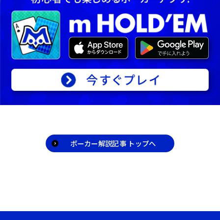
レイヤーが誰もベットしていない場合にのみ
ターンとリバー）。プレイヤーは各ラウンド
可能です。
でベットやフォールドなどのアクションを行
い、最終的に最強の役を持つプレイヤーが勝
｢ベット｣の記事を読む
者となります。
｢テキサスホールデムとは？｣の記事を
読む
｢マナー｣の記事を読む
ポーカー解説記事 トップへ