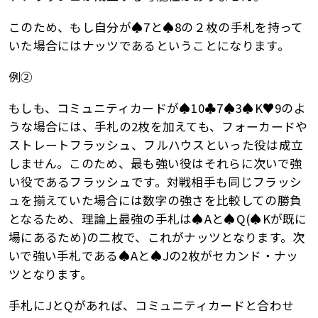
このため、もし自分が♠7と♠8の２枚の手札を持って
いた場合にはナッツであるということになります。
例②
もしも、コミュニティカードが♠︎10♣︎7♠︎3♠︎K♥9のよ
うな場合には、手札の2枚を加えても、フォーカードや
ストレートフラッシュ、フルハウスといった役は成立
しません。このため、最も強い役はそれらに次いで強
い役であるフラッシュです。対戦相手も同じフラッシ
ュを揃えていた場合には数字の強さを比較しての勝負
となるため、理論上最強の手札は♠Aと♠Q(♠Kが既に
場にあるため)の二枚で、これがナッツとなります。次
いで強い手札である♠Aと♠Jの2枚がセカンド・ナッ
ツとなります。
手札にJとQがあれば、コミュニティカードと合わせ