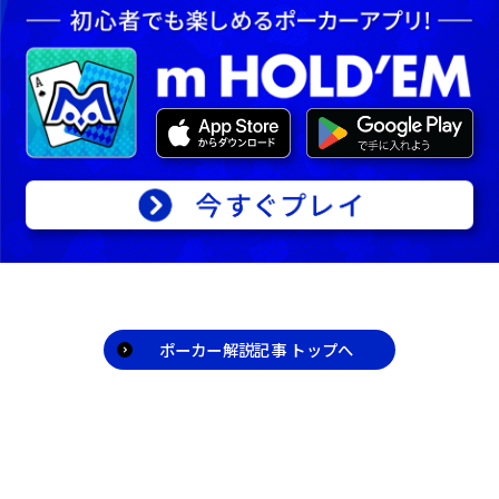
フォーカード（フォー・オブ・ア・カインド
い、最終的に最強の役を持つプレイヤーが勝
／クアッズ）
者となります。
フルハウス
フラッシュ
｢テキサスホールデムとは？｣の記事を
ストレート
読む
スリーカード（スリー・オブ・ア・カインド
｢マナー｣の記事を読む
／トリップス／セット）
ツーペア
ワンペア
ハイカード
｢ポーカーの役の強さ｣の記事を読む
ポーカー解説記事 トップへ