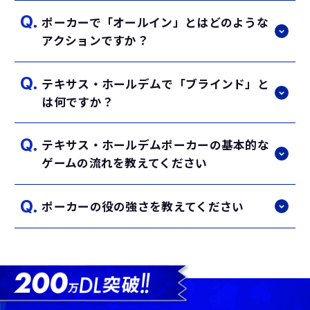
プをベットすること。 レイズ：前のプレイヤ
ポーカーで「オールイン」とはどのような
ーのベット額にさらに上乗せしてベットする
ポーカーで勝つためには、確率を考慮して自
アクションですか？
こと。 フォールド：勝負を降りて、このゲ
分の手札の強さを判断することと、心理戦で
ームから離脱すること。 チェック：ベット
相手を読み取ることが重要です。相手のベッ
せずに順番をパスすること。自分より前のプ
テキサス・ホールデムで「ブラインド」と
トパターンや行動を観察し、自分の戦略を柔
「オールイン」とは、自分の手持ちのチップ
レイヤーが誰もベットしていない場合にのみ
は何ですか？
軟に調整することで勝利に近づけます。
をすべてベットすることです。手持ちのチッ
可能です。
プが不足して他のプレイヤーと同額をベット
｢ポジション｣の記事を読む
テキサス・ホールデムポーカーの基本的な
｢ベット｣の記事を読む
できない場合でも、オールインを宣言するこ
「ブラインド」とは、ゲーム開始時に強制的
｢スターティングハンド｣の記事を読む
ゲームの流れを教えてください
とでゲームを続行できます。
にベットされるチップのことです。スモール
ブラインドとビッグブラインドの2種類があ
｢オールイン｣の記事を読む
ポーカーの役の強さを教えてください
り、ディーラーボタンの左隣から順に配置さ
テキサス・ホールデムでは、各プレイヤーに
れます。スモールブラインドは最低ベット額
2枚のハンド（手札）が配られます。その
の半分、ビッグブラインドは最低ベット額全
後、5枚のコミュニティカードが公開されま
ポーカーの役は強い順に以下の通りです。
額を強制的にベットします。
す（最初に3枚のフロップ、その後1枚ずつの
ロイヤルフラッシュ
ターンとリバー）。プレイヤーは各ラウンド
｢ブラインド｣の記事を読む
ストレートフラッシュ
でベットやフォールドなどのアクションを行