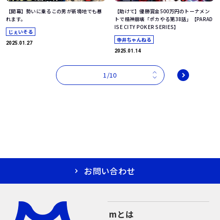
【開幕】勢いに乗るこの男が新境地でも暴
【助けて】優勝賞金500万円のトーナメン
れます。
トで精神崩壊「ポカやる第38話」【PARAD
ISE CITY POKER SERIES】
じぇいそる
寺井ちゃんねる
2025.01.27
2025.01.14
1/10
お問い合わせ
mとは