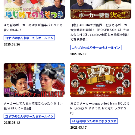
ほのぼのポーカーのはずが後半バチバチの
【㊗️】ABEMAで芸能界一を決めるポーカー
言い合いに！
大会番組を開催！【POKER SONIC】その
大会に呼ばれていない金田と出場権を賭け
コヤブのなんやゆーたらオールイン
て真剣勝負！
2025.05.26
コヤブのなんやゆーたらオールイン
2025.05.19
ポーカーしてたら大喧嘩になった💢💢【小
おとラポーカー supported by m HOLD'E
籔 vs はんにゃ金田】
M【atagi × ゆゆうた おとなりラジオ S
P】
コヤブのなんやゆーたらオールイン
atagiゆゆうたのおとなりラジオ
2025.05.12
2025.03.17