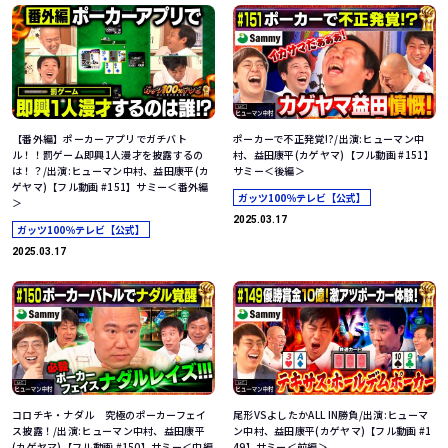
【番外編】ポーカーアプリでガチバト
ポーカーで不正発覚!?/出演:ヒューマン中
ル！！罰ゲーム即興1人漫才を披露するの
村、益田康平(カゲヤマ)【フル動画 #151】
は！？/出演:ヒューマン中村、益田康平(カ
サミー＜後編＞
ゲヤマ)【フル動画 #151】サミー＜番外編
ガッツ100％テレビ【公式】
＞
2025.03.17
ガッツ100％テレビ【公式】
2025.03.17
コロチキ・ナダル 究極のポーカーフェイ
尾形VSよしたかALL IN勝負/出演:ヒューマ
ス披露！/出演:ヒューマン中村、益田康平
ン中村、益田康平(カゲヤマ)【フル動画 #1
(カゲヤマ)【フル動画 #150】サミー＜中編
49】サミー＜前編＞