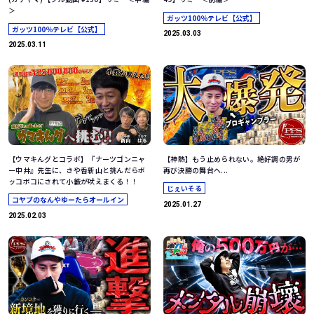
＞
ガッツ100％テレビ【公式】
ガッツ100％テレビ【公式】
2025.03.03
2025.03.11
【ウマキんグとコラボ】『ナーツゴンニャ
【神熱】もう止められない。絶好調の男が
ー中井』先生に、さや香新山と挑んだらボ
再び決勝の舞台へ...
ッコボコにされて小籔が吠えまくる！！
じぇいそる
コヤブのなんやゆーたらオールイン
2025.01.27
2025.02.03