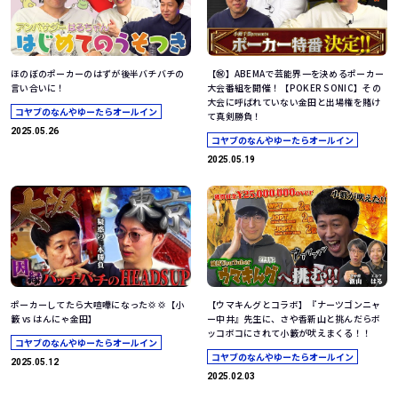
ほのぼのポーカーのはずが後半バチバチの
【㊗️】ABEMAで芸能界一を決めるポーカー
言い合いに！
大会番組を開催！【POKER SONIC】その
大会に呼ばれていない金田と出場権を賭け
コヤブのなんやゆーたらオールイン
て真剣勝負！
2025.05.26
コヤブのなんやゆーたらオールイン
2025.05.19
ポーカーしてたら大喧嘩になった💢💢【小
【ウマキんグとコラボ】『ナーツゴンニャ
籔 vs はんにゃ金田】
ー中井』先生に、さや香新山と挑んだらボ
ッコボコにされて小籔が吠えまくる！！
コヤブのなんやゆーたらオールイン
コヤブのなんやゆーたらオールイン
2025.05.12
2025.02.03