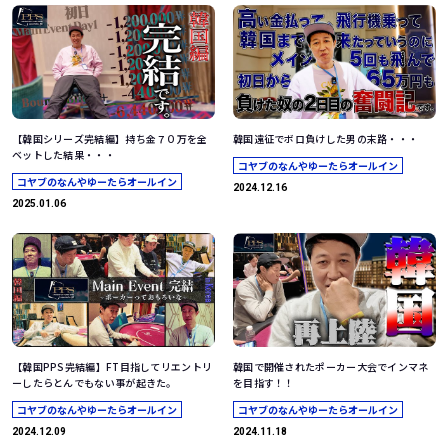
【韓国シリーズ完結編】持ち金７０万を全
韓国遠征でボロ負けした男の末路・・・
ベットした結果・・・
コヤブのなんやゆーたらオールイン
コヤブのなんやゆーたらオールイン
2024.12.16
2025.01.06
【韓国PPS完結編】FT目指してリエントリ
韓国で開催されたポーカー大会でインマネ
ーしたらとんでもない事が起きた。
を目指す！！
コヤブのなんやゆーたらオールイン
コヤブのなんやゆーたらオールイン
2024.12.09
2024.11.18