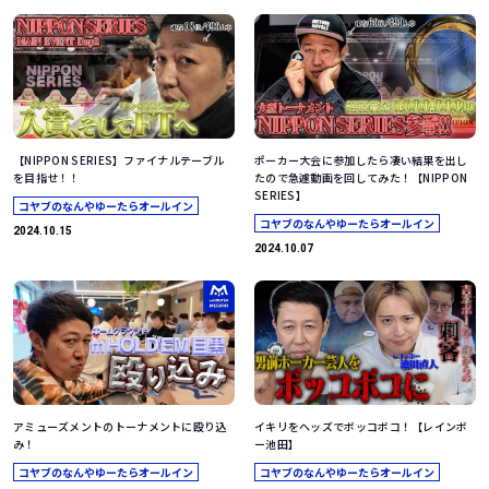
【NIPPON SERIES】ファイナルテーブル
ポーカー大会に参加したら凄い結果を出し
を目指せ！！
たので急遽動画を回してみた！【NIPPON
SERIES】
コヤブのなんやゆーたらオールイン
コヤブのなんやゆーたらオールイン
2024.10.15
2024.10.07
アミューズメントのトーナメントに殴り込
イキリをヘッズでボッコボコ！【レインボ
み！
ー池田】
コヤブのなんやゆーたらオールイン
コヤブのなんやゆーたらオールイン