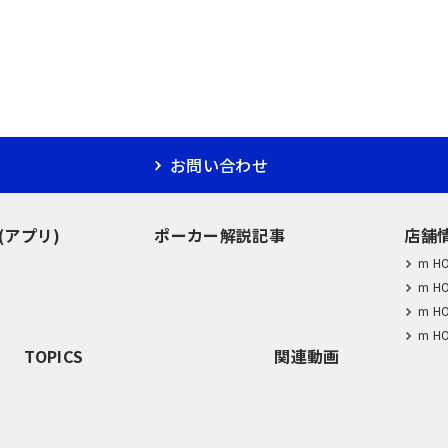
お問い合わせ
M(アプリ)
ポーカー解説記事
店舗
m H
m H
m H
m H
TOPICS
関連動画