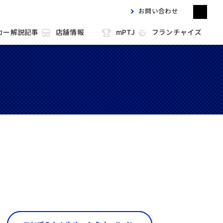
お問い合わせ
カー解説記事
店舗情報
mPTJ
フランチャイズ
m HOLD'EM 目黒
m HOLD'EM 馬車道
m HOLD'EM 西宮
m HOLD'EM 中洲