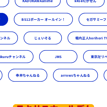
KADOKAWAanime
k4sen/かせん
オ
BS12ポーカー オールイン！
セガサミーフ
ャンネル
じぇいそる
堀内正人horihori T
kuruチャンネル
JMS
東京卍リ
寺井ちゃんねる
arrowsちゃんねる