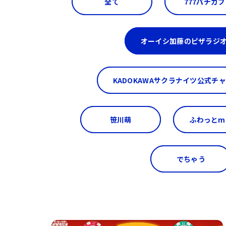
全て
777パチガブ
オーイシ加藤のピザラジ
KADOKAWAサクラナイツ公式チ
笹川萌
ふわっとmi
でちゃう