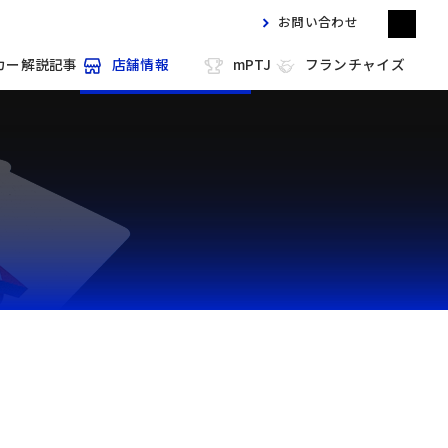
お問い合わせ
カー解説記事
店舗情報
mPTJ
フランチャイズ
m HOLD'EM 目黒
m HOLD'EM 馬車道
m HOLD'EM 西宮
m HOLD'EM 中洲