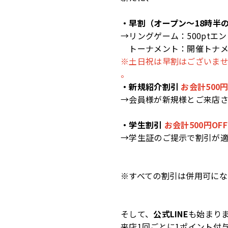
・早割（オープン～18時半
→リングゲーム：500ptエ
トーナメント：開催トナ
※土日祝は早割はございま
。
・新規紹介割引
お会計500円
→会員様が新規様とご来店
・学生割引
お会計500円OFF
→学生証のご提示で割引が
※すべての割引は併用可にな
そして、
公式LINE
も始まり
来店1回ごとに1ポイント付