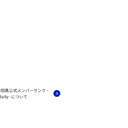
'EM目黒公式メンバーランク -
 Rally- について