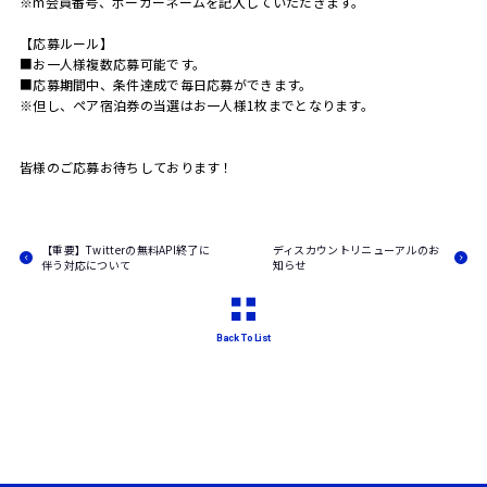
※m会員番号、ポーカーネームを記入していただきます。
【応募ルール】
■お一人様複数応募可能です。
■応募期間中、条件達成で毎日応募ができます。
※但し、ペア宿泊券の当選はお一人様1枚までとなります。
皆様のご応募お待ちしております！
【重要】Twitterの無料API終了に
ディスカウントリニューアルのお
伴う対応について
知らせ
Back To List