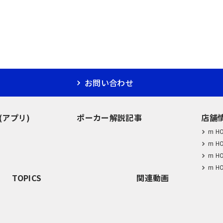
お問い合わせ
M(アプリ)
ポーカー解説記事
店舗
m H
m H
m H
m H
TOPICS
関連動画