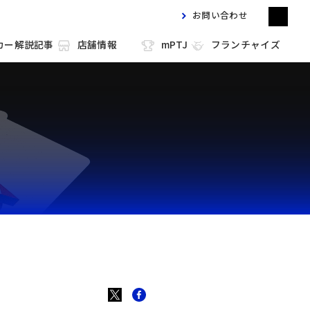
お問い合わせ
カー解説記事
店舗情報
mPTJ
フランチャイズ
m HOLD'EM 目黒
m HOLD'EM 馬車道
m HOLD'EM 西宮
m HOLD'EM 中洲