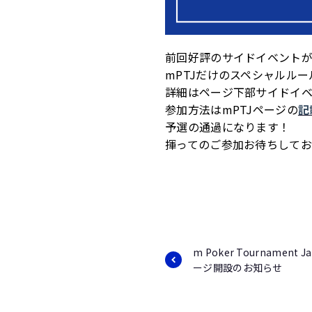
前回好評のサイドイベント
mPTJだけのスペシャルル
詳細はページ下部サイドイ
参加方法はmPTJページの
記
予選の通過になります！
揮ってのご参加お待ちして
m Poker Tournament J
ージ開設のお知らせ