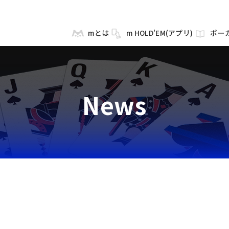
mとは
m HOLD'EM(アプリ)
ポー
News