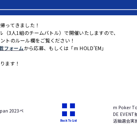
が帰ってきました！
ール（3人1組のチームバトル）で開催いたしますので、
ベントのルール欄をご覧ください！
載フォーム
から応募、もしくは「m HOLD'EM」
おります！
m Poker To
apan 2023ペ
DE EVE
活抽選会実
Back To List