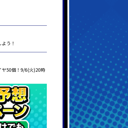
しよう！
個！9/6(火)20時