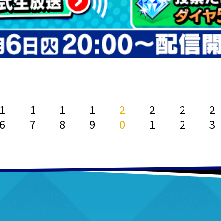
1
1
1
1
2
2
2
2
6
7
8
9
0
1
2
3