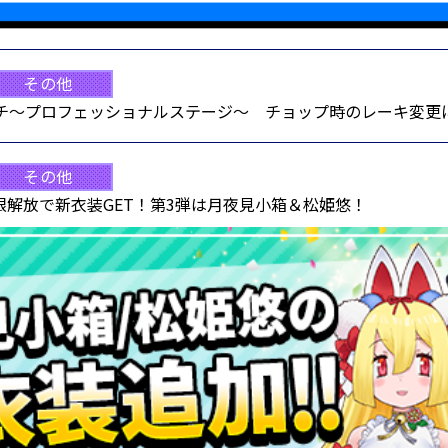
その他
マッチ～プロフェッショナルステージ～ チョップ時のレーキ変更
その他
限解放で新衣装GET！第3弾は月夜見小箱＆松姫悠！