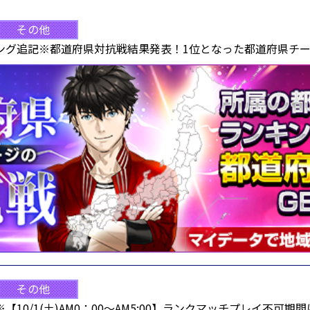
その他
ング追記※都道府県対抗戦結果発表！1位となった都道府県チ
その他
10/1(土)AM0：00～AM5:00】ランクマッチプレイ不可期