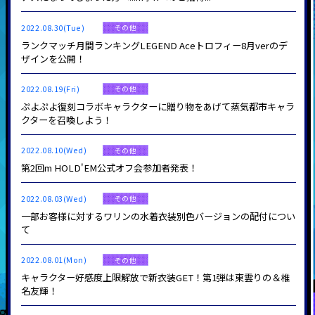
2022.08.30(Tue)
その他
ランクマッチ月間ランキングLEGEND Aceトロフィー8月verのデ
ザインを公開！
2022.08.19(Fri)
その他
ぷよぷよ復刻コラボキャラクターに贈り物をあげて蒸気都市キャラ
クターを召喚しよう！
2022.08.10(Wed)
その他
第2回m HOLD'EM公式オフ会参加者発表！
2022.08.03(Wed)
その他
一部お客様に対するワリンの水着衣装別色バージョンの配付につい
て
2022.08.01(Mon)
その他
キャラクター好感度上限解放で新衣装GET！第1弾は東雲りの＆椎
名友輝！