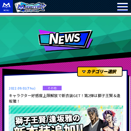
カテゴリー選択
2022.09.01(Thu)
その他
キャラクター好感度上限解放で新衣装GET！第2弾は獅子王賢＆逢
坂雅！