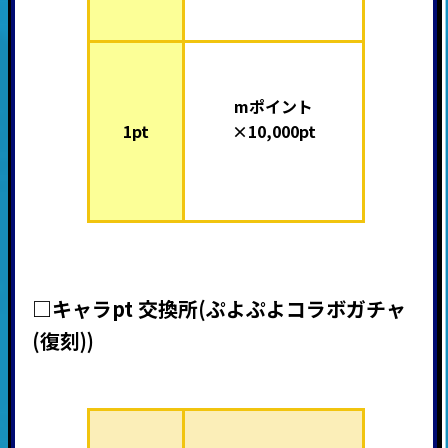
mポイント
1pt
×10,000pt
□キャラpt 交換所
(ぷよぷよコラボガチャ
(復刻)
)