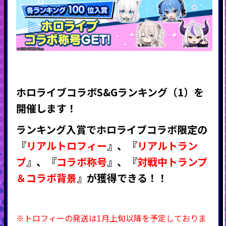
ホロライブコラボS&Gランキング（1）
を
開催します！
ランキング入賞でホロライブ
コラボ限定の
『
リアルトロフィー
』
、
『
リアルトラン
プ
』
、
『
コラボ称号
』
、
『
対戦中トランプ
＆コラボ背景
』
が獲得できる！！
※トロフィーの発送は1月上旬以降を予定しておりま