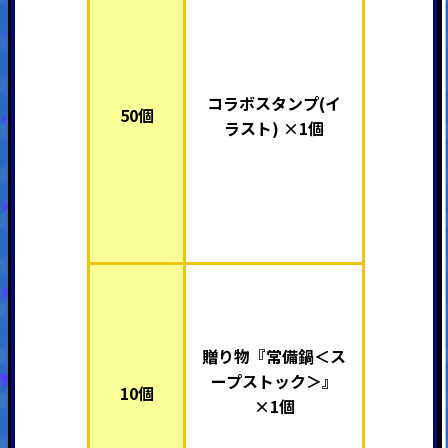
コラボスタンプ(イ
50個
ラスト) ×1個
贈り物
『常備鍋＜ス
ープストック＞』
10個
×1個