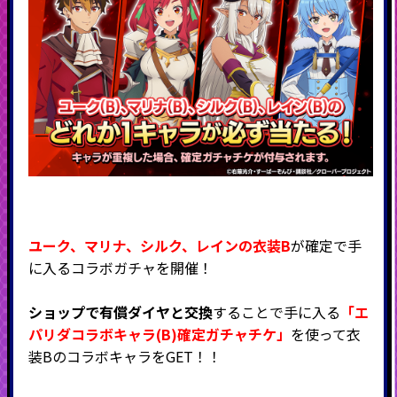
ユーク、マリナ、シルク、レインの衣装B
が確定で手
に入るコラボガチャを開催！
ショップで有償ダイヤと交換
することで手に入る
「エ
パリダコラボキャラ(B)確定ガチャチケ」
を使って衣
装BのコラボキャラをGET！！