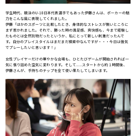
学生時代、競泳のU-18日本代表選手でもあった伊藤さんは、ポーカーの魅
力をこんな風に表現してくれました。
伊藤「ほかのスポーツと比較したとき、身体的なストレスが無いところに
まず惹かれました。それで、勝った時の満足感、爽快感も、今まで経験し
たものとは全然別物だったというか、私にとって新しい刺激だったんで
す。自分のプレイスタイルはまだまだ模索中なんですが・・・今日は強気
でプレーしたいと思います！」
女性プレイヤーだけの華やかな会場も、ひとたびゲームが開始されれば一
気に張り詰めた空気に変わります。そして......スタートから約１時間後、
伊藤さんが、手持ちのチップを全て使い果たしてしまいます。