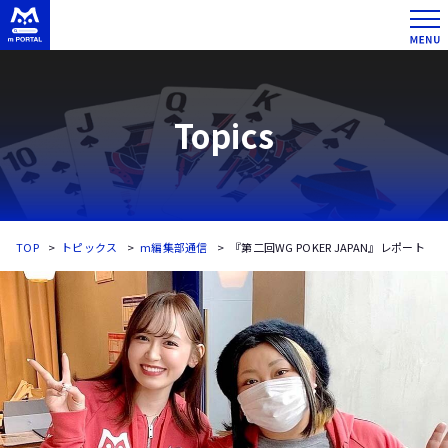
Topics
TOP
トピックス
m編集部通信
『第二回WG POKER JAPAN』レポート