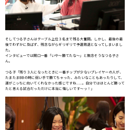
そしてつる子さんはテーブル上位３名まで残る大奮闘。しかし、最後の最
後でわずかに及ばず、残念ながらギリギリで予選敗退となってしまいまし
た。
インタビューでは開口一番「いや～勝てたな～」と無念そうなつる子さ
ん。
つる子「残り３人になったときに一番チップが少ないプレイヤーの人が、
たまたまBBの時に弱い手で勝てちゃった、みたいなこともあったりして、
運がこっちに向いてくれなかった感じですね......。自分ではほとんど勝って
たと思える試合だっただけに本当に悔しいです～ッ！」