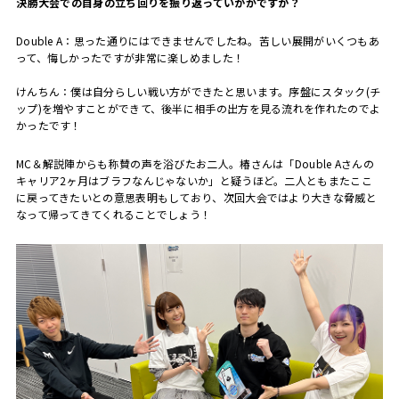
――決勝大会での自身の立ち回りを振り返っていかがですか？
Double A：
思った通りにはできませんでしたね。苦しい展開がいくつもあ
って、悔しかったですが非常に楽しめました！
けんちん：僕は自分らしい戦い方ができたと思います。序盤にスタック
(
チ
ップ
)
を増やすことができて、後半に相手の出方を見る流れを作れたのでよ
かったです！
MC＆解説陣からも称賛の声を浴びたお二人。椿さんは「
Double A
さんの
キャリア
2
ヶ月はブラフなんじゃないか」と疑うほど。二人ともまたここ
に戻ってきたいとの意思表明もしており、次回大会ではより大きな脅威と
なって帰ってきてくれることでしょう！