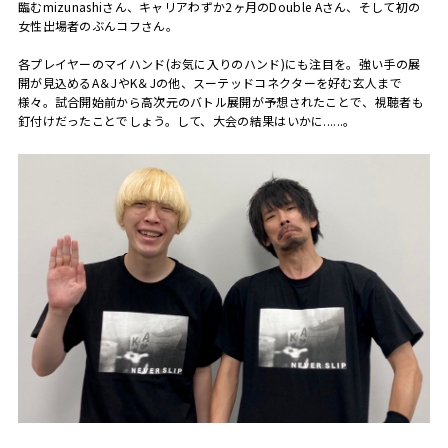
臨む
mizunashi
さん、キャリアわずか
2
ヶ月の
Double A
さん、そして初の
女性出場者のぶんコフさん。
各プレイヤーのマイハンド
(
お気に入りのハンド
)
にも注目を。強い手の展
開が見込める
A
＆
J
や
K
＆
J
の他、スーテッドコネクターを好む玄人まで
様々。試合開始前から高次元のバトル展開が予想されたことで、視聴者も
釘付けだったことでしょう。して、大会の結果はいかに......。