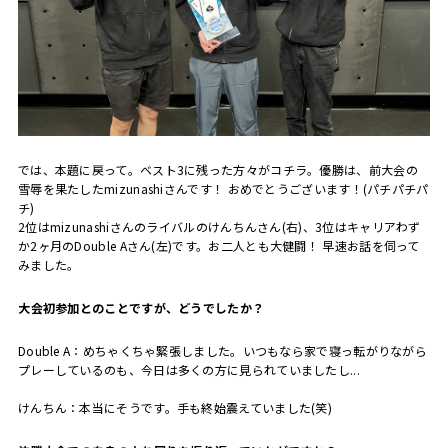
では、本題に戻って。ベスト
3
に残った方々がコチラ。優勝は、前大会の
雪辱を果たした
mizunashi
さんです！ おめでとうございます！
(
パチパチパ
チ
)
2
位は
mizunashi
さんのライバルのけんちんさん
(
右
)
、
3
位はキャリアわず
か
2
ヶ月の
Double A
さん
(
左
)
です。お二人とも大健闘！ 早速お話を伺って
みました。
――大会初参加とのことですが、どうでしたか？
Double A：
めちゃくちゃ緊張しました。いつもなら家で寝っ転がりながら
プレーしているのも、今日は多くの方に見られていましたし...
けんちん：本当にそうです。手も終始震えていました
(
笑
)