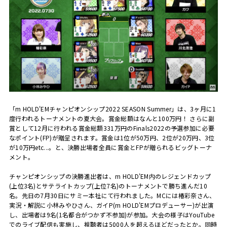
「
m HOLD'EM
チャンピオンシップ
2022 SEASON Summer
」は、
3
ヶ月に
1
度行われるトーナメントの夏大会。賞金総額はなんと
100
万円！ さらに副
賞として
12
月に行われる賞金総額
331
万円の
Finals2022
の予選参加に必要
なポイント
(FP)
が贈呈されます。賞金は
1
位が
50
万円、
2
位が
20
万円、
3
位
が
10
万円
etc...
。と、決勝出場者全員に賞金と
FP
が贈られるビッグトーナ
メント。
チャンピオンシップの決勝進出者は、
m HOLD'EM
内のレジェンドカップ
(
上位
3
名
)
とサテライトカップ
(
上位
7
名
)
のトーナメントで勝ち進んだ
10
名。先日の
7
月
30
日にサミー本社にて行われました。
MC
には椿彩奈さん、
実況・解説に小林みやひさん、ガイ
P(m HOLD
'
EM
プロデューサー
)
が出演
し、出場者は
9
名
(1
名都合がつかず不参加
)
が参加。大会の様子は
YouTube
でのライブ配信も実施し、視聴者は
5000
人を超えるほどだったとか。同時