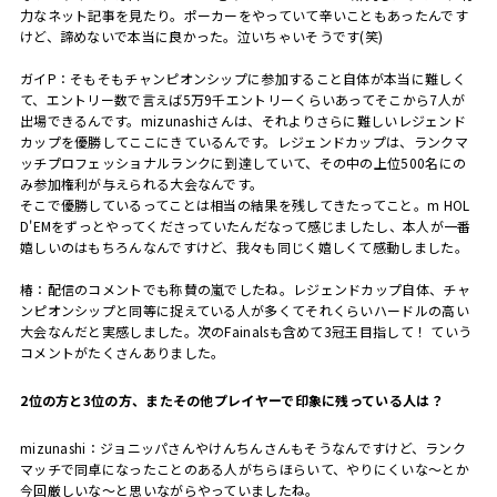
力なネット記事を見たり。ポーカーをやっていて辛いこともあったんです
けど、諦めないで本当に良かった。泣いちゃいそうです
(
笑
)
ガイ
P：
そもそもチャンピオンシップに参加すること自体が本当に難しく
て、エントリー数で言えば
5
万
9
千エントリーくらいあってそこから
7
人が
出場できるんです。
mizunashi
さんは、それよりさらに難しいレジェンド
カップを優勝してここにきているんです。レジェンドカップは、ランクマ
ッチプロフェッショナルランクに到達していて、その中の上位
500
名にの
み参加権利が与えられる大会なんです。
そこで優勝しているってことは相当の結果を残してきたってこと。
m HOL
D'EM
をずっとやってくださっていたんだなって感じましたし、本人が一番
嬉しいのはもちろんなんですけど、我々も同じく嬉しくて感動しました。
椿：配信のコメントでも称賛の嵐でしたね。レジェンドカップ自体、チャ
ンピオンシップと同等に捉えている人が多くてそれくらいハードルの高い
大会なんだと実感しました。次の
Fainals
も含めて
3
冠王目指して！ ていう
コメントがたくさんありました。
――2位の方と3位の方、またその他プレイヤーで印象に残っている人は？
mizunashi：
ジョニッパさんやけんちんさんもそうなんですけど、ランク
マッチで同卓になったことのある人がちらほらいて、やりにくいな〜とか
今回厳しいな〜と思いながらやっていましたね。