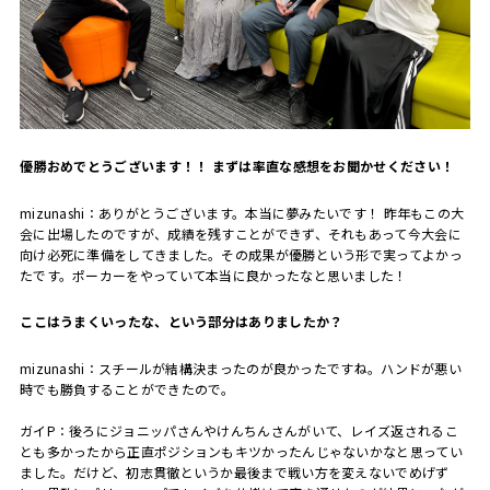
――優勝おめでとうございます！！ まずは率直な感想をお聞かせください！
mizunashi：
ありがとうございます。本当に夢みたいです！ 昨年もこの大
会に出場したのですが、成績を残すことができず、それもあって今大会に
向け必死に準備をしてきました。その成果が優勝という形で実ってよかっ
たです。ポーカーをやっていて本当に良かったなと思いました！
――ここはうまくいったな、という部分はありましたか？
mizunashi：
スチールが結構決まったのが良かったですね。ハンドが悪い
時でも勝負することができたので。
ガイ
P：
後ろにジョニッパさんやけんちんさんがいて、レイズ返されるこ
とも多かったから正直ポジションもキツかったんじゃないかなと思ってい
ました。だけど、初志貫徹というか最後まで戦い方を変えないでめげず