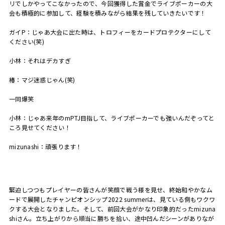
リでしかやってこなかったので、今回獲得した賞金でライブポーカーの大
会も積極的に参加して、経験を積みながら結果を残していきたいです！
ガイ
P：
じゃあ大会に出た時は、トロフィーをカードプロテクターにして
ください
(
笑
)
小林：それはデカすぎ
椿：マジ迷惑じゃん
(
笑
)
一同爆笑
小林：じゃあ来年の
mPTJ
目指して、ライブポーカーでも強いんだぞってと
ころ見せてください！
mizunashi：頑張ります！
緊迫しつつもプレイヤーの皆さんが笑顔で戦う様を見せ、終始和やかなム
ードで展開したチャンピオンシップ
2022 summer
は、見ている側もワクワ
クする大会となりました。そして、前回大会がかなり印象的だった
mizuna
shi
さん。立ち上がりから順当に勝ちを拾い、途中凹んだシーンがありなが