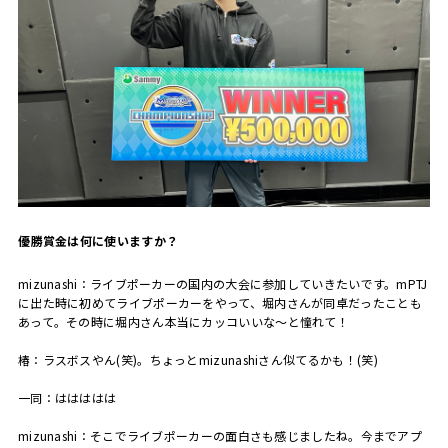
――優勝賞金は何に使いますか？
mizunashi：
ライブポーカーの国内の大会に参加していきたいです。
mPTJ
に出た時に初めてライブポーカーをやって、堀内さんが同卓だったことも
あって。その時に堀内さん本当にカッコいいな〜と憧れて！
椿：ラスボスやん
(
笑
)
。ちょっと
mizunashi
さん似てるかも！
(
笑
)
一同：ははははは
mizunashi：
そこでライブポーカーの面白さも感じましたね。今までアプ