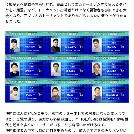
に視聴者へ優勝予想も行われ、賞品としてエムホールデム内で使えるダイ
ヤをご用意。など、トーナメント出場者だけでなく視聴者も参加できる大
会となり、アプリ内のトーナメントでありながらも大いに盛り上がりを見
せました。
決勝に進んだ
9
名がコチラ。東京のサミー本社での開催となった本大会で
すが、ご覧の通り、遠方から多数参加し、
m HOLD'EM
には性別も年齢も世
代も超えた多くのユーザーがいることも納得いただけるはず。
決勝進出者の中でも特に注目を集めたのは、前大会で涙をのみリベンジに