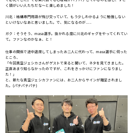
く頭がいい人たちだな〜と楽しめました！
川北：結構専門用語が飛び交っていて、もう少しわかるように勉強しない
といけないなあと思いました。で、気になるのが......
ガク：そうそう、
masa
選手。抜かれる度に川北のギャグをやってくれてい
て。ファンなのかなぁ、と！
仕事の関係で途中退席してしまったお二人に代わって、
masa
選手に伺った
ところ、
「今回真空ジェシカさんがゲストで来ると聞いて、ネタを見てきました。
正直あまり知らなかったのですが、これをきっかけにファンになりまし
た！」
と、新たな真空ジェシカファンには、お二人からサインが贈呈されまし
た。
(
パチパチパチ
)