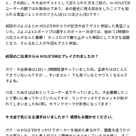
と、その前に。今大会のゲストとして迎えられた方をご紹介。
m HOLD'EM
ユーザーの間ではお馴染みであり、あの歴史に残る試合をしたことでも知
られる真空ジェシカのガクさん
(
左
)
と川北さん
(
右
)
です！
前回のぷよぷよと
m HOLD'EM
のコラボ記念大会でゲスト参加した真空ジェ
シカ。ぷよぷよ
e
スポーツプロ選手とのポーカー対決では、始めて
1
時間の
川北さんがなんと優勝！ センスだけで勝ち上がった神回として大きな話題
となり、そんなお二人が今回もゲスト参加。
――前回のご出演からm HOLD'EMはプレイされましたか？
ガク：大会直後は1日1〜2時間程度やっていましたね。正直今はほとんど
できていないんですが......すいません！ でも見ているとやりたくなるんで
すよね。
川北：たぬきばばあというユーザー名でやっていました。大会優勝したこ
とで勢いに乗ってやっていたんですが、ランクマッチでそのメッキが剥が
れてしまいましたね
(
笑
)
。今ランクマークが茶色になってます！
――今大会で気になる選手はいましたか？ 感想もお聞かせください。
ガク：
m HOLD'EM
きっかけでポーカーを始めた身なので、盤面を追うだけ
で必死でした。でも素人目でも心理戦がバチバチしているのを感じ、すご