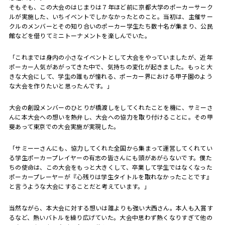
そもそも、この大会のはじまりは７年ほど前に京都大学のポーカーサーク
ルが実施した、いちイベントでしかなかったとのこと。当初は、主催サー
クルのメンバーとその知り合いのポーカー学生たち数十名が集まり、公民
館などを借りてミニトーナメントを楽しんでいた。
「これまでは身内の小さなイベントとして大会をやっていましたが、近年
ポーカー人気があがってきた中で、気持ちの変化が起きました。もっと大
きな大会にして、学生の誰もが憧れる、ポーカー界における甲子園のよう
な大会を作りたいと思ったんです。」
大会の創設メンバーのひとりが橋渡しをしてくれたことを機に、サミーさ
んに本大会への想いを熱弁し、大会への協力を取り付けることに。その甲
斐あって東京での大会実施が実現した。
「サミーーさんにも、協力してくれた全国から集まって運営してくれてい
る学生ポーカープレイヤーの有志の皆さんにも頭があがらないです。僕た
ちの使命は、この大会をもっと大きくして、卒業して学生ではなくなった
ポーカープレーヤーが『心残りは学生タイトルを取れなかったことです』
と言うような大会にすることだと考えています。」
当然ながら、本大会に対する想いは誰よりも強い大西さん。本人も入賞す
るなど、熱いバトルを繰り広げていた。大会中思わず熱くなりすぎて他の