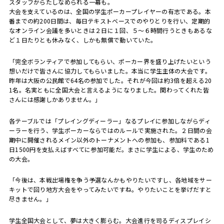
スタッフからたしなめられる一幕も。
大会を支えているのは、全国の学生ポーカープレイヤーの有志である。本
番までの約200日間は、毎日テキストベースでのやりとりを行い、定期的
なオンライン会議を多いときは２日に１回、５〜６時間行うときもあるな
ど１日たりとも休みなく、しかも無償で動いていた。
「完全ボランティアで参加してもらい、ポーカー界を盛り上げたいという
想いだけで皆さんに協力してもらいました。本当に学生主体の大会です。
昨年は大阪の公民館で64名の参加でした。それが今回は約3倍を超える20
1名。名実ともに全国大会と言えるようになりました。関わってくれた皆
さんには感謝しかありません。」
各テーブルでは「プレイングディーラー」なるプレイに参加しながらディ
ーラーを行う、学生ポーカーならではのルールで実施された。２日間の会
期中に開催されるメイン以外のトーナメントへの参加も、参加料である1
日1500円を支払えばすべてに参加可能だ。まさに学生による、学生のため
の大会。
「今後は、本戦出場権を争う予選なんかもやりたいですし、各地域をサー
キットで回り地方大会をやってみたいですね。やりたいことを挙げだすと
尽きません。」
学生全国大会として、夢は大きく膨らむ。大会進行を司るディスプレイシ