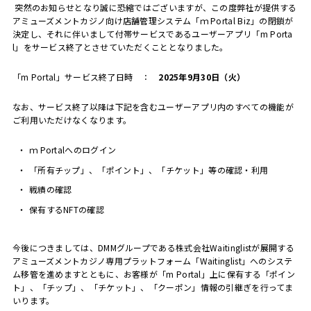
突然のお知らせとなり誠に恐縮ではございますが、この度弊社が提供する
アミューズメントカジノ向け店舗管理システム「ｍ
Portal Biz
」の閉鎖が
決定し、それに伴いまして付帯サービスであるユーザーアプリ「
m Porta
l
」をサービス終了とさせていただくこととなりました。
「
m Portal
」サービス終了日時 ：
2025
年
9
月
30
日（火）
なお、サービス終了以降は下記を含むユーザーアプリ内のすべての機能が
ご利用いただけなくなります。
ｍ
Portal
へのログイン
「所有チップ」、「ポイント」、「チケット」等の確認・利用
戦績の確認
保有する
NFT
の確認
今後につきましては、DMMグループである株式会社
Waitinglist
が展開する
アミューズメントカジノ専用プラットフォーム「
Waitinglist
」へのシステ
ム移管を進めますとともに、お客様が「
m Portal
」上に保有する「ポイン
ト」、「チップ」、「チケット」、「クーポン」情報の引継ぎを行ってま
いります。