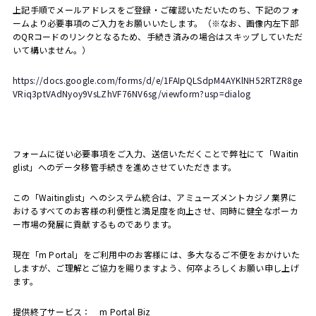
上記手順でメールアドレスをご登録・ご確認いただいたのち、下記のフォ
ームより必要事項のご入力をお願いいたします。（※なお、画像内左下部
のQRコードのリンクとなるため、手続き済みの場合はスキップしていただ
いて構いません。）
https://docs.google.com/forms/d/e/1FAIpQLSdpM4AYKlNH52RTZR8ge
VRiq3ptVAdNyoy9VsLZhVF76NV6sg/viewform?usp=dialog
フォームに従い必要事項をご入力、送信いただくことで弊社にて「
Waitin
glist
」へのデータ移管手続きを進めさせていただきます。
この「
Waitinglist
」へのシステム統合は、アミューズメントカジノ業界に
おけるすべてのお客様の利便性と満足度を向上させ、同時に健全なポーカ
ー市場の発展に貢献するものであります。
現在「
m Portal
」をご利用中のお客様には、多大なるご不便をおかけいた
しますが、ご理解とご協力を賜りますよう、何卒よろしくお願い申し上げ
ます。
提供終了サービス： m Portal Biz