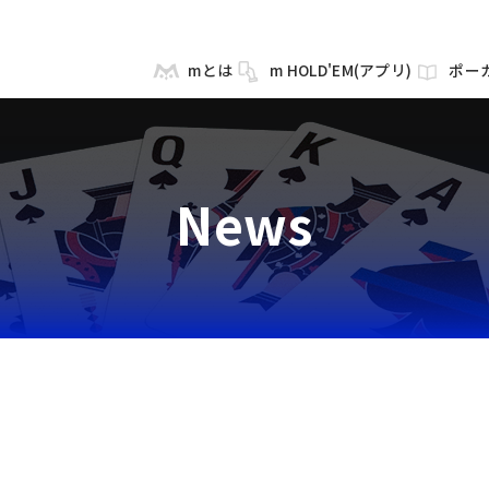
mとは
m HOLD'EM(アプリ)
ポー
News