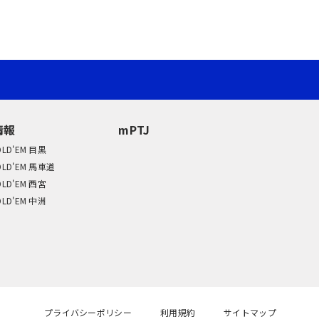
情報
mPTJ
OLD'EM 目黒
OLD'EM 馬車道
OLD'EM 西宮
OLD'EM 中洲
プライバシーポリシー
利用規約
サイトマップ