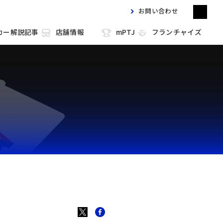
お問い合わせ
カー解説記事
店舗情報
mPTJ
フランチャイズ
m HOLD'EM 目黒
m HOLD'EM 馬車道
m HOLD'EM 西宮
m HOLD'EM 中洲