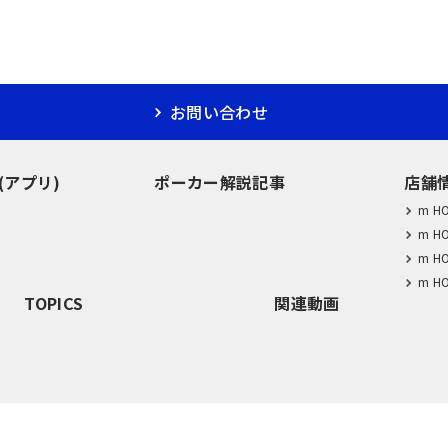
お問い合わせ
M(アプリ)
ポーカー解説記事
店舗
m H
m H
m H
m H
TOPICS
関連動画