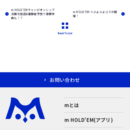
m HOLD'EMチャンピオンシップ
m HOLD'EM ×ぷよぷよコラボ開
決勝生放送&優勝者予想で豪華特
催！
典も！？
Back To List
お問い合わせ
mとは
m HOLD'EM(アプリ)