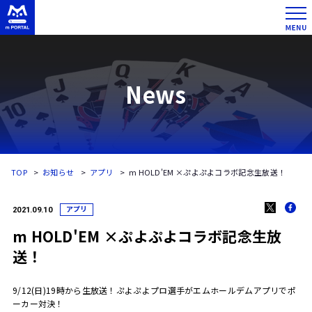
News
TOP
お知らせ
アプリ
m HOLD'EM ×ぷよぷよコラボ記念生放送！
アプリ
2021.09.10
m HOLD'EM ×ぷよぷよコラボ記念生放
送！
9/12(日)19時から生放送！ぷよぷよプロ選手がエムホールデムアプリでポ
ーカー対決！