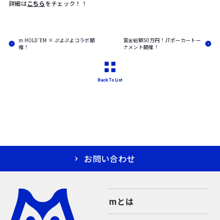
詳細は
こちら
をチェック！！
m HOLD'EM × ぷよぷよコラボ開
賞金総額50万円！JTポーカートー
催！
ナメント開催！
Back To List
お問い合わせ
mとは