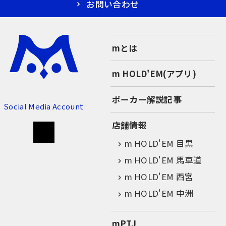
お問い合わせ
mとは
m HOLD'EM(アプリ)
ポーカー解説記事
Social Media Account
店舗情報
m HOLD'EM 目黒
m HOLD'EM 馬車道
m HOLD'EM 西宮
m HOLD'EM 中洲
mPTJ