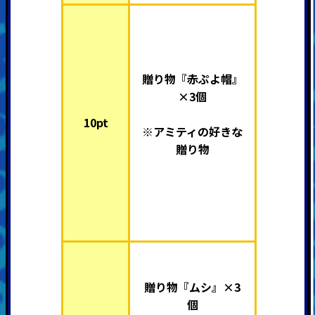
贈り物『赤ぷよ帽』
×3個
10pt
※
アミティ
の好きな
贈り物
贈り物『ムシ』×3
個