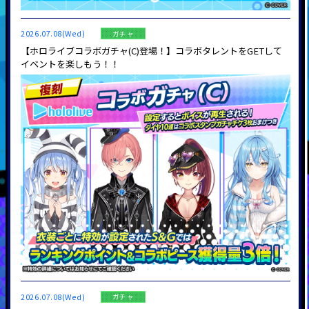
2026.07.08(Wed)
ガチャ
【ホロライブコラボガチャ(C)登場！】コラボタレントをGETして
イベントを楽しもう！！
2026.07.08(Wed)
ガチャ