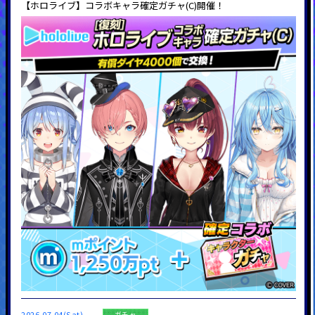
【ホロライブ】コラボキャラ確定ガチャ(C)開催！
2026.07.04(Sat)
ガチャ