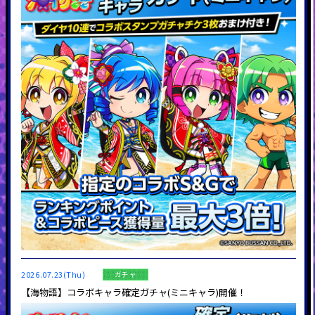
2026.07.23(Thu)
ガチャ
【海物語】コラボキャラ確定ガチャ(ミニキャラ)開催！