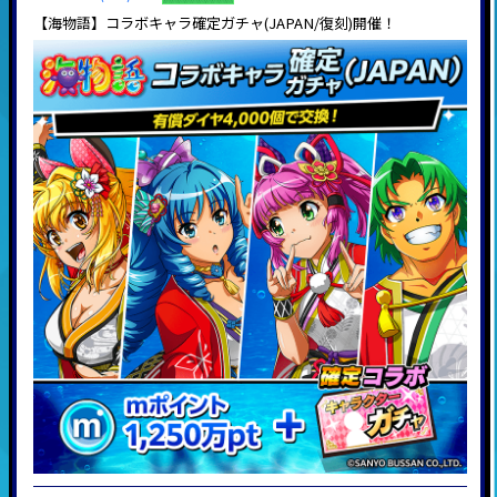
【海物語】コラボキャラ確定ガチャ(JAPAN/復刻)開催！