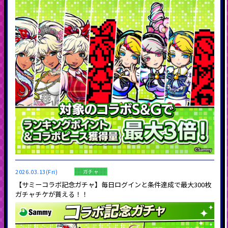
2026.03.13(Fri)
ガチャ
【サミーコラボ記念ガチャ】毎日ログインと条件達成で最大300枚
ガチャチケが貰える！！