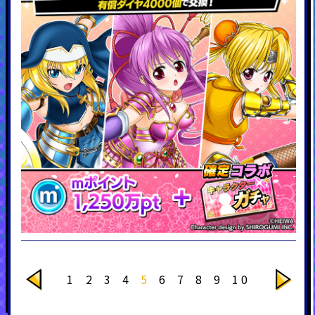
1
2
3
4
5
6
7
8
9
10