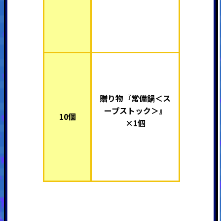
贈り物
『常備鍋＜ス
ープストック＞』
10個
×1個