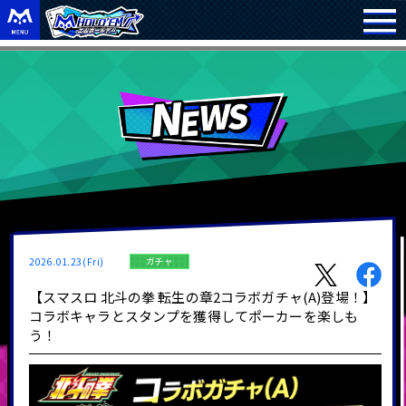
2026.01.23(Fri)
ガチャ
【スマスロ 北斗の拳 転生の章2コラボガチャ(A)登場！】
コラボキャラとスタンプを獲得してポーカーを楽しも
う！