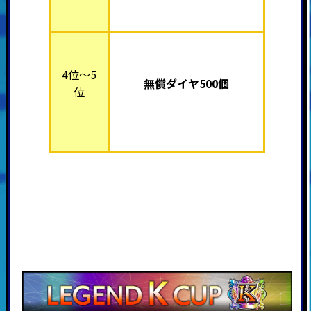
4位～5
無償ダイヤ500個
位