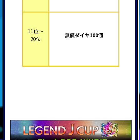
11位～
無償ダイヤ100個
20位