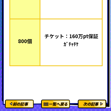
チケット：160万pt保証
800個
ｶﾞﾁｬﾁｹ
前の記事
一覧へ戻る
次の記事