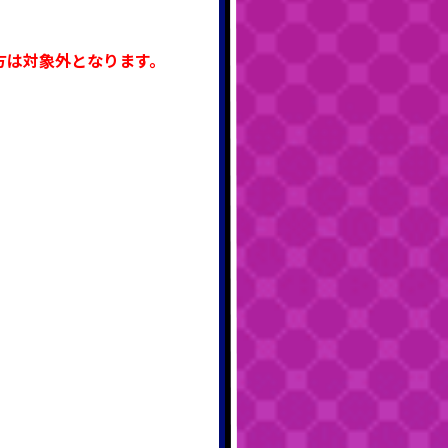
た方は対象外となります。