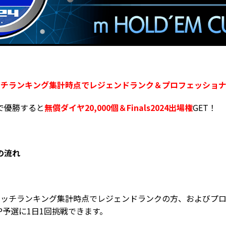
ッチランキング集計時点で
レジェンドランク＆プロフェッショ
で優勝すると
無償ダイヤ20,000個＆Finals2024出場権
GET！
の流れ
マッチランキング集計時点でレジェンドランクの方、およびプ
CUP予選に1日1回挑戦できます。