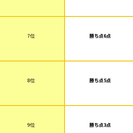
7位
勝ち点6点
8位
勝ち点5点
9位
勝ち点3点