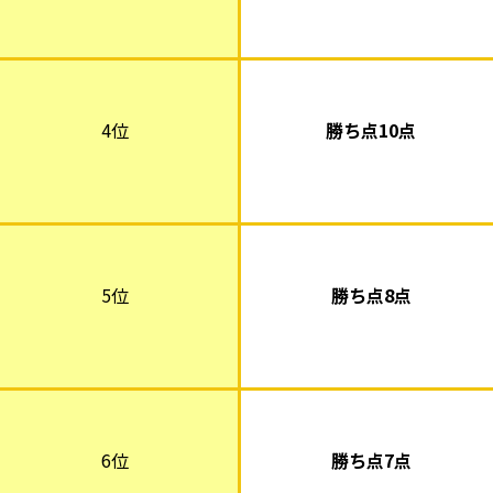
4位
勝ち点10点
5位
勝ち点8点
6位
勝ち点7点