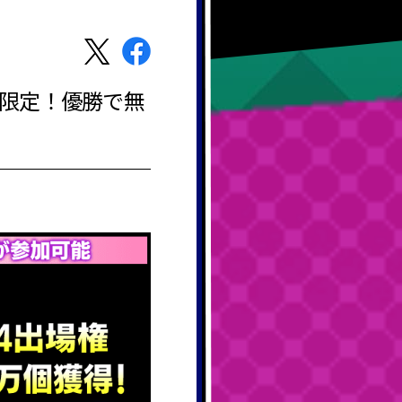
以上限定！優勝で無