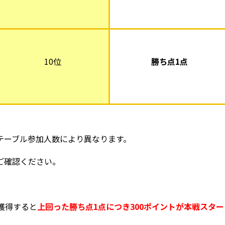
10位
勝ち点1点
テーブル参加人数により異なります。
ご確認ください。
獲得すると
上回った勝ち点1点につき300ポイントが本戦スタ