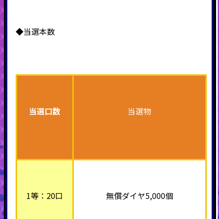
◆当選本数
当選口数
当選物
1等：20口
無償ダイヤ5,000個