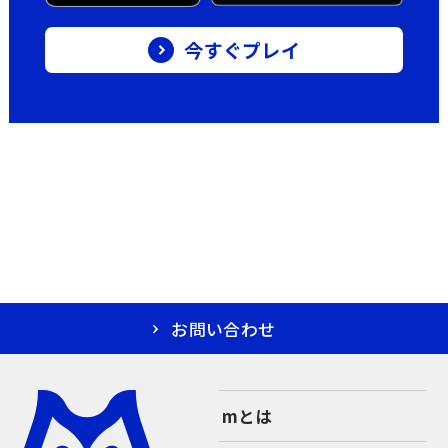
今すぐプレイ
お問い合わせ
mとは