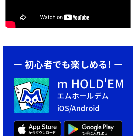
初心者でも楽しめる!
m HOLD'EM
エムホールデム
iOS/Android