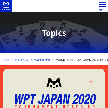
Topics
TOP
トピックス
m編集部通信
WORLD POKER TOUR JAPAN 2020 FIN