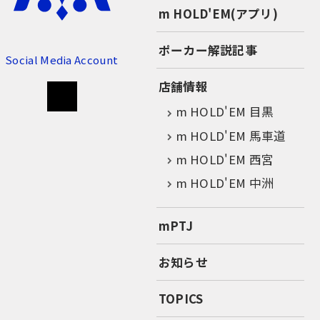
m HOLD'EM(アプリ)
ポーカー解説記事
Social Media Account
店舗情報
m HOLD'EM 目黒
m HOLD'EM 馬車道
m HOLD'EM 西宮
m HOLD'EM 中洲
mPTJ
お知らせ
TOPICS