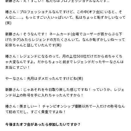
新藤さん：え！すごい！ 私たちはプロフェッショナルなんです...
椿さん：プロフェッショナルなんですけど、この中(オフ会)にいると、そ
んなに......。もっとすごい人いっぱいいて、私はちょっと恥ずかしいなって
(笑)
新藤さん：そうなんです！ ネームカード(会場でユーザーが首からぶら下
げたタグ)みたらレジェンドの方たくさんいて。なんか恥ずかしいね〜って
彩奈ちゃんと話していたんです(笑)
椿さん：レジェンドになるのって、月の上位500位だけだからめちゃくち
ゃ大変なんですよ。だからちょっと前までレジェンドだったやーなさんは
本当にすごい！
やーなさん：先月はダメだったんですけどね(笑)
新藤さん：じゃあそれを今日取り戻した感じですね！ っていうか、レジェ
ンド以上の称号を手に入れちゃったんですから！
椿さん：羨ましいー！ チャンピオンシップ優勝以外で一人だけの称号なん
て初めてだし、すごく貴重ですよね！
――今後またオフ会があったら参加したいですか？