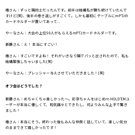
椿さん：ずっと隣同士だったんです。前半は結構私が勝ち続けていたんで
すけど(笑)、後半の巻き返しがすごくて。しかも最初にテーブルにmPTJの
カードホルダーが置いてあって...
やーなさん：大会の上位50人がもらえるmPTJカードホルダーです。
新藤さん：え！ 本当にすごい！
椿さん：すごいですよね！ それがいきなり隣でパッと出されたので、私も
結構緊張しちゃいました(笑)
やーなさん：プレッシャー与えさせていただきました！(笑)
――オフ会はどうでした？
新藤さん：めちゃくちゃ楽しかった〜。彩奈ちゃんをはじめｍ HOLD'EMユ
ーザーが本当に優しくて、和気藹々とできたし、何よりみんな上手で驚き
ました！
椿さん：本当にそう。終わった後もみんな仲良く話していて、楽しい気分
のままできて嬉しかったです！