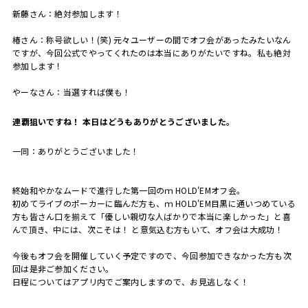
新藤さん：絶対参加します！
椿さん：称号欲しい！(笑) 元々ユーザーの間でオフ会があったみたいなん
ですが、今回公式でやってくれたのは本当にありがたいですね。私も絶対
参加します！
やーなさん：当選すれば僕も！
――連覇狙いですね！ 本日はどうもありがとうございました。
一同：ありがとうございました！
終始和やかなムードで進行した第一回のｍ HOLD'EMオフ会。
初めてライブのポーカーに臨んだ方も、ｍ HOLD'EM目黒に通いつめている
方も皆さん口を揃えて「優しい親切な人ばかりで本当に楽しかった」と喜
んで頂き、中には、次こそは！ と意気込む方もいて、オフ会は大成功！
今後もオフ会を開催していく予定ですので、今回参加できなかった方も次
回は是非ご参加ください。
日程についてはアプリ内でご案内しますので、お見逃しなく！