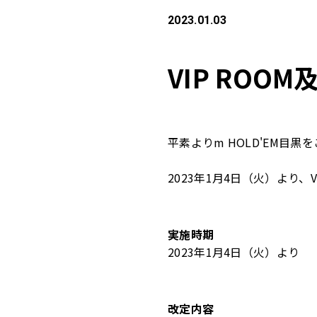
2023.01.03
VIP RO
平素より
m HOLD'EM
目黒を
2023
年
1
月
4
日（火）より、V
実施時期
2023
年
1
月4日（火）より
改定内容