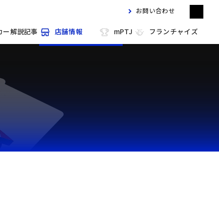
お問い合わせ
カー解説記事
店舗情報
mPTJ
フランチャイズ
m HOLD'EM 目黒
m HOLD'EM 馬車道
m HOLD'EM 西宮
m HOLD'EM 中洲