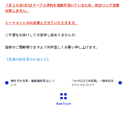
７月２８日
(木
)
はテーブル予約を複数件頂いているため、
終日リング営業
は致しません。
トーナメントのみ営業とさせていただきます。
ご不便をお掛けして大変申し訳ありませんが、
皆様のご理解賜りますよう何卒宜しくお願い申し上げます。
【営業内容変更のお知らせ】
無許可の写真・動画撮影禁止につ
『m HOLD'EM目黒』一周年記念
いて
イベントについて
Back To List