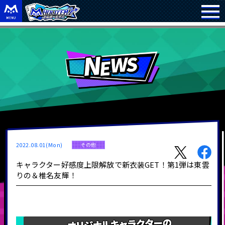
2022.08.01(Mon)
その他
キャラクター好感度上限解放で新衣装GET！第1弾は東雲
りの＆椎名友輝！