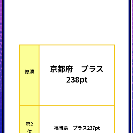
京都府 プラス
優勝
238pt
第2
福岡県 プラス237pt
位