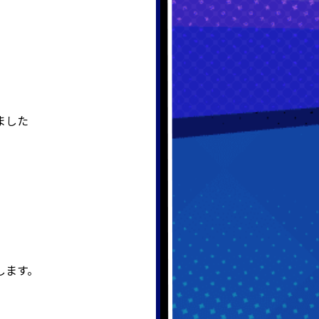
ました
します。