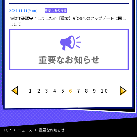
2024.11.11(Mon)
重要なお知らせ
※動作確認完了しました※【重要】新OSへのアップデートに関し
まして
1
2
3
4
5
6
7
8
9
10
TOP
ニュース
重要なお知らせ