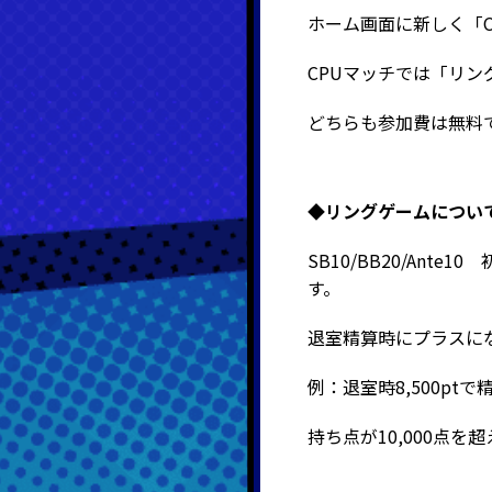
ホーム画面に新しく「
CPUマッチでは「リ
どちらも参加費は無料
◆リングゲームについ
SB10/BB20/Ant
す。
退室精算時にプラスに
例：退室時8,500pt
で精
持ち点が10,000点