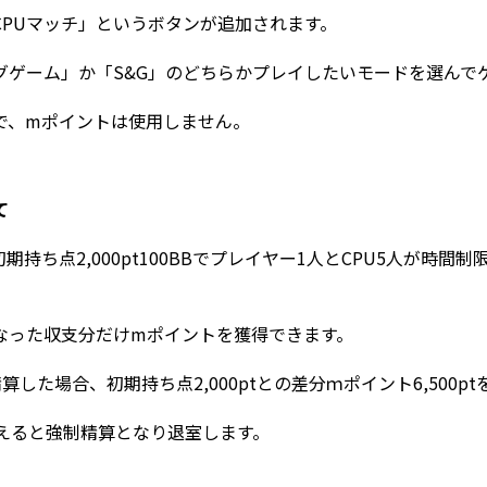
CPUマッチ」というボタンが追加されます。
ングゲーム」か「S&G」のどちらかプレイしたいモードを選んで
で、mポイントは使用しません。
て
e10 初期持ち点2,000pt100BBでプレイヤー1人とCPU5人が
なった収支分だけmポイントを獲得できます。
算した場合、初期持ち点2,000ptとの差分ｍポイント6,500p
を超えると強制精算となり退室します。