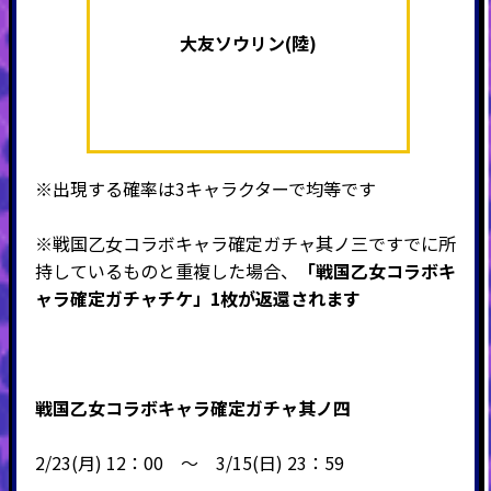
大友ソウリン(陸)
※出現する確率は3キャラクターで均等です
※戦国乙女コラボキャラ確定ガチャ其ノ三ですでに所
持しているものと重複した場合、
「戦国乙女コラボキ
ャラ確定ガチャチケ
」1枚が返還されます
戦国乙女コラボキャラ確定ガチャ其ノ四
2/23(月) 12：00 ～ 3/15(日) 23：59