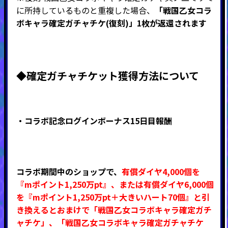
に所持しているものと重複した場合、
「
戦国乙女コラ
ボキャラ確定ガチャチケ(復刻)
」1枚が返還されます
◆確定ガチャチケット獲得方法について
・コラボ記念ログインボーナス15日目報酬
コラボ期間中のショップで、
有償ダイヤ4,000個を
『mポイント1,250万pt』、または有償ダイヤ6,000個
を『mポイント1,250万pt＋大きいハート70個』
と引
き換えるとおまけで「戦国乙女コラボキャラ確定ガチ
ャチケ
」、「戦国乙女コラボキャラ確定ガチャチケ