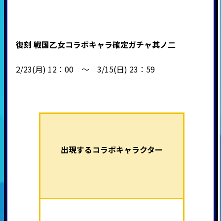
復刻 戦国乙女コラボキャラ確定ガチャ其ノ二
2/23(月) 12：00 ～ 3/15(日) 23：59
出現するコラボキャラクター