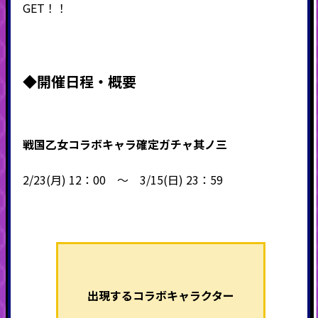
GET！！
◆
開催日程・概要
戦国乙女コラボキャラ確定ガチャ其ノ三
2/23(月) 12：00 ～ 3/15(日) 23：59
出現するコラボキャラクター