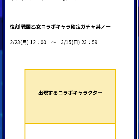
復刻 戦国乙女コラボキャラ確定ガチャ其ノ一
2/23(月) 12：00 ～ 3/15(日) 23：59
出現するコラボキャラクター