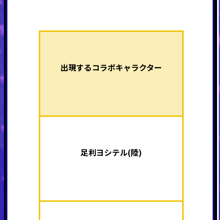
出現するコラボキャラクター
足利ヨシテル(陸)