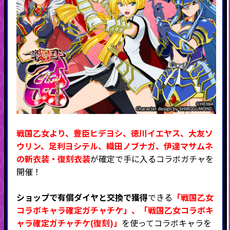
戦国乙女より、豊臣ヒデヨシ、徳川イエヤス、大友ソ
ウリン、足利ヨシテル、織田ノブナガ、伊達マサムネ
の新衣装・復刻衣装
が確定で手に入るコラボガチャを
開催！
ショップで有償ダイヤと交換
で獲得
できる
「戦国乙女
コラボキャラ確定ガチャチケ」、「戦国乙女コラボキ
ャラ確定ガチャチケ(復刻)」
を使ってコラボキャラを