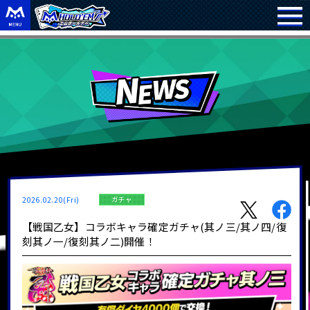
2026.02.20(Fri)
ガチャ
【戦国乙女】コラボキャラ確定ガチャ(其ノ三/其ノ四/復
刻其ノ一/復刻其ノ二)開催！