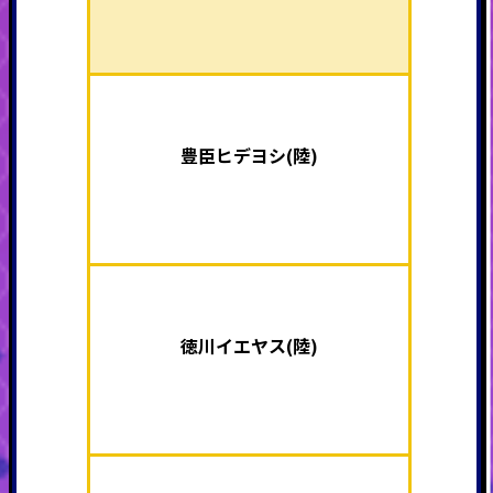
豊臣ヒデヨシ(陸)
徳川イエヤス(陸)