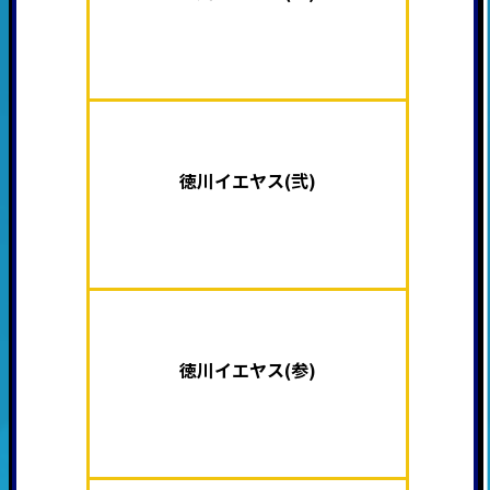
徳川イエヤス(弐)
徳川イエヤス(参)