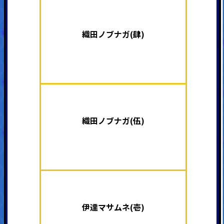
織田ノブナガ(肆)
織田ノブナガ(伍)
伊達マサムネ(壱)