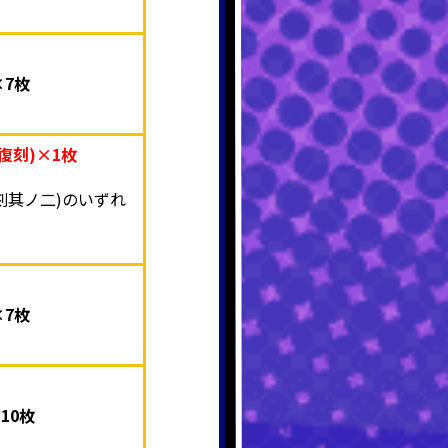
7枚
復刻)×1枚
刻其ノ二)のいずれ
。
7枚
10枚