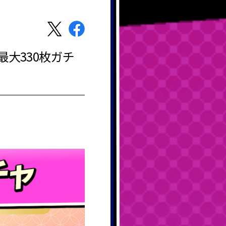
大330枚ガチ